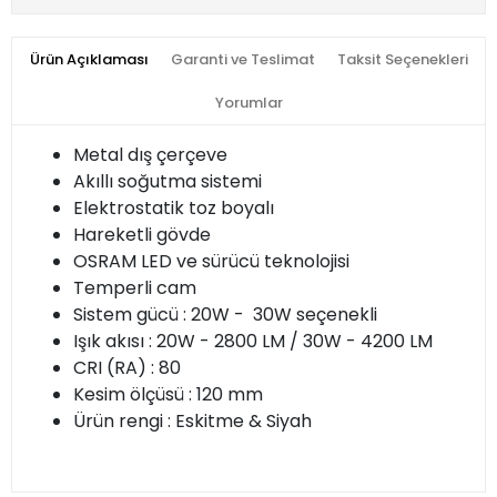
Ürün Açıklaması
Garanti ve Teslimat
Taksit Seçenekleri
Yorumlar
Metal dış çerçeve
Akıllı soğutma sistemi
Elektrostatik toz boyalı
Hareketli gövde
OSRAM LED ve sürücü teknolojisi
Temperli cam
Sistem gücü : 20W - 30W seçenekli
Işık akısı : 20W - 2800 LM / 30W - 4200 LM
CRI (RA) : 80
Kesim ölçüsü : 120 mm
Ürün rengi : Eskitme & Siyah