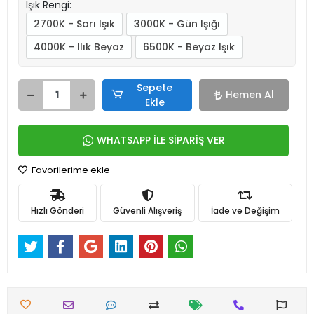
Işık Rengi:
2700K - Sarı Işık
3000K - Gün Işığı
4000K - Ilık Beyaz
6500K - Beyaz Işık
Sepete
Hemen Al
Ekle
WHATSAPP İLE SİPARİŞ VER
Favorilerime ekle
Hızlı Gönderi
Güvenli Alışveriş
İade ve Değişim