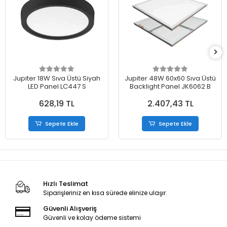
Jupiter 18W Sıva Üstü Siyah
Jupiter 48W 60x60 Sıva Üstü
LED Panel LC447 S
Backlight Panel JK6062 B
628,19 TL
2.407,43 TL
Sepete Ekle
Sepete Ekle
Hızlı Teslimat
Siparişleriniz en kısa sürede elinize ulaşır.
Güvenli Alışveriş
Güvenli ve kolay ödeme sistemi