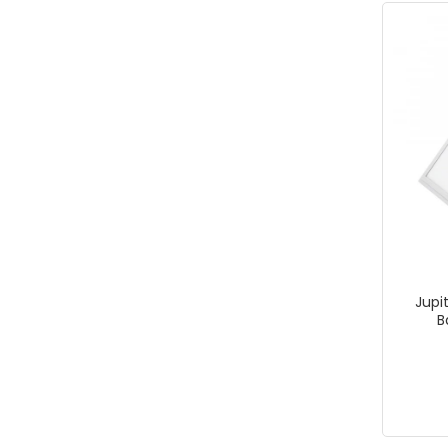
Jupi
B