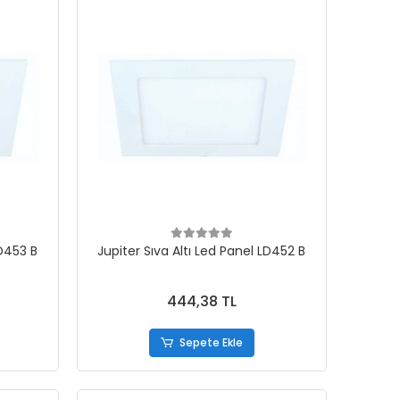
LD453 B
Jupiter Sıva Altı Led Panel LD452 B
444,38 TL
Sepete Ekle