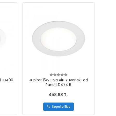
el LD490
Jupiter 15W Sıva Altı Yuvarlak Led
Panel LD474 B
458,68 TL
Sepete Ekle