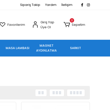
Sipariş Takip
Yardım
İletişim
0
Giriş Yap
Favorilerim
Sepetim
Üye Ol
MAGNET
MASA LAMBASI
SARKIT
AYDINLATMA