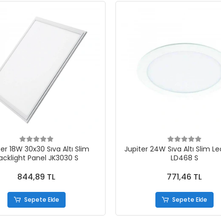
ter 18W 30x30 Sıva Altı Slim
Jupiter 24W Sıva Altı Slim L
acklight Panel JK3030 S
LD468 S
844,89 TL
771,46 TL
Sepete Ekle
Sepete Ekle