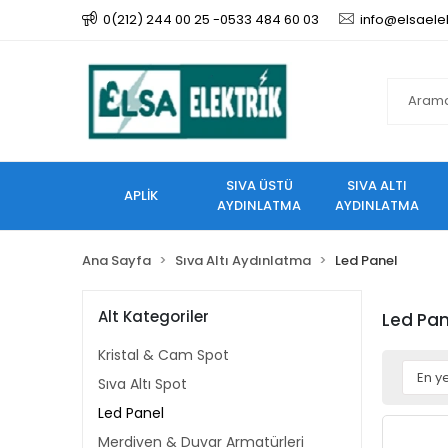
0(212) 244 00 25 -0533 484 60 03
info@elsaele
SIVA ÜSTÜ
SIVA ALTI
APLİK
AYDINLATMA
AYDINLATMA
Ana Sayfa
Sıva Altı Aydınlatma
Led Panel
Alt Kategoriler
Led Pan
Kristal & Cam Spot
Sıva Altı Spot
Led Panel
Merdiven & Duvar Armatürleri