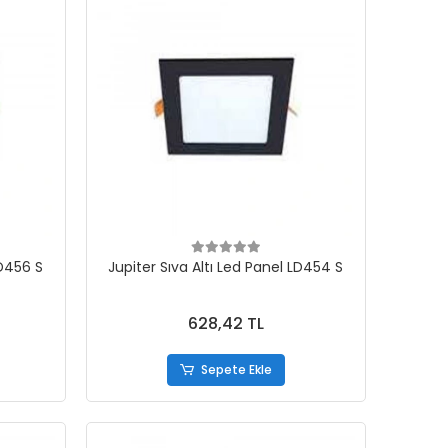
LD456 S
Jupiter Sıva Altı Led Panel LD454 S
628,42 TL
Sepete Ekle