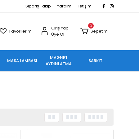
Sipariş Takip
Yardım
İletişim
0
Giriş Yap
Favorilerim
Sepetim
Üye Ol
MAGNET
MASA LAMBASI
SARKIT
AYDINLATMA