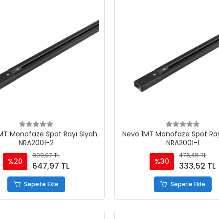
MT Monofaze Spot Rayı Siyah
Nevo 1MT Monofaze Spot Ray
NRA2001-2
NRA2001-1
809,97 TL
476,45 TL
%20
%30
647,97 TL
333,52 TL
Sepete Ekle
Sepete Ekle