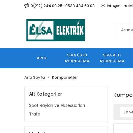
0(212) 244 00 25 -0533 484 60 03
info@elsaele
SIVA ÜSTÜ
SIVA ALTI
APLİK
AYDINLATMA
AYDINLATMA
Ana Sayfa
Komponetler
Alt Kategoriler
Kompon
Spot Rayları ve Aksesuarları
Trafo