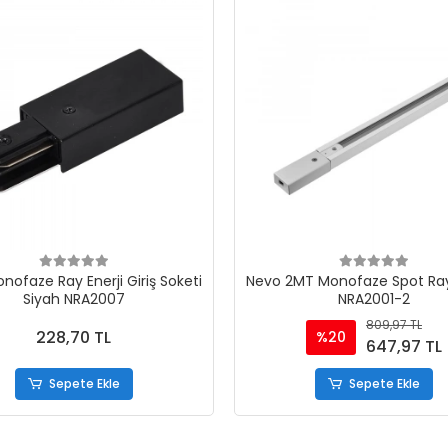
nofaze Ray Enerji Giriş Soketi
Nevo 2MT Monofaze Spot Ray
Siyah NRA2007
NRA2001-2
809,97 TL
228,70 TL
%20
647,97 TL
Sepete Ekle
Sepete Ekle