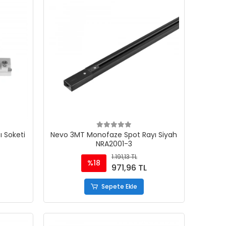
ı Soketi
Nevo 3MT Monofaze Spot Rayı Siyah
NRA2001-3
1.191,13 TL
%18
971,96 TL
Sepete Ekle