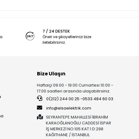
7 / 24 DESTEK
ya
Öneri ve şikayetlerinizi bize
iletebilirsiniz.
Bize Ulaşın
Haftaiçi 09:00 - 19:00 Cumartesi 10:00 -
17:00 saatleri arasında ulaşabilirsiniz.
a
0(212) 244 00 25 -0533 484 60 03
info@elsaelektrik.com
ma
SEYRANTEPE MAHALLESİ İBRAHİM
KARAOĞLANOĞLU CADDESİ İSPAR
İŞ MERKEZİ NO:105 KAT:1 D:298
KAĞITHANE / İSTANBUL