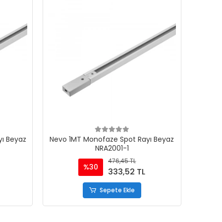
ı Beyaz
Nevo 1MT Monofaze Spot Rayı Beyaz
NRA2001-1
476,45 TL
%30
333,52 TL
Sepete Ekle