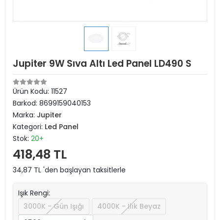
Jupiter 9W Sıva Altı Led Panel LD490 S
Ürün Kodu:
11527
Barkod:
8699159040153
Marka:
Jupiter
Kategori:
Led Panel
Stok:
20+
418,48 TL
34,87 TL 'den başlayan taksitlerle
Işık Rengi:
3000K - Gün Işığı
4000K - Ilık Beyaz