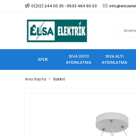
0(212) 244 00 25 -0533 484 60 03
info@elsaele
SIVA ÜSTÜ
SIVA ALTI
APLİK
AYDINLATMA
AYDINLATMA
Ana Sayfa
Sarkıt