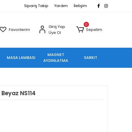
Sipariş Takip
Yardım
İletişim
0
Giriş Yap
Favorilerim
Sepetim
Üye Ol
MAGNET
MASA LAMBASI
SARKIT
AYDINLATMA
 Beyaz NS114