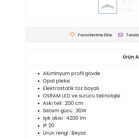
Favorilerime Ekle
Tavsiy
Ürün A
Alüminyum profil gövde
Opal pleksi
Elektrostatik toz boyalı
OSRAM LED ve sürücü teknolojisi
Askı teli : 200 cm
Sistem gücü : 30W
Işık akısı : 4200 lm
IP 20
Ürün rengi : Beyaz