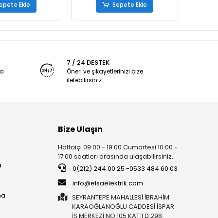
epete Ekle
Sepete Ekle
7 / 24 DESTEK
ya
Öneri ve şikayetlerinizi bize
iletebilirsiniz.
Bize Ulaşın
Haftaiçi 09:00 - 19:00 Cumartesi 10:00 -
17:00 saatleri arasında ulaşabilirsiniz.
a
0(212) 244 00 25 -0533 484 60 03
info@elsaelektrik.com
ma
SEYRANTEPE MAHALLESİ İBRAHİM
KARAOĞLANOĞLU CADDESİ İSPAR
İŞ MERKEZİ NO:105 KAT:1 D:298