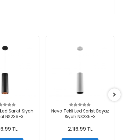
Led Sarkıt Siyah
Nevo Tekli Led Sarkıt Beyaz
Nevo T
kal NS236-3
Siyah NS236-3
16,99 TL
2.116,99 TL