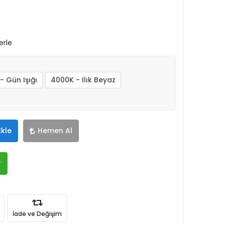
erle
- Gün Işığı
4000K - Ilık Beyaz
Ekle
Hemen Al
R
İade ve Değişim