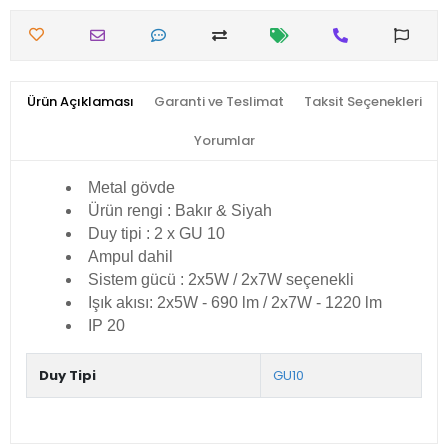
Ürün Açıklaması
Garanti ve Teslimat
Taksit Seçenekleri
Yorumlar
Metal gövde
Ürün rengi : Bakır & Siyah
Duy tipi : 2 x GU 10
Ampul dahil
Sistem gücü : 2x5W / 2x7W seçenekli
Işık akısı: 2x5W - 690 lm / 2x7W - 1220 lm
IP 20
Duy Tipi
GU10