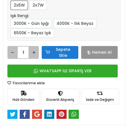
2x5W
2x7W
Işık Rengi:
3000K - Gün Işığı
4000K - Ilık Beyaz
6500K - Beyaz Işık
Sepete
Hemen Al
Ekle
WHATSAPP İLE SİPARİŞ VER
Favorilerime ekle
Hızlı Gönderi
Güvenli Alışveriş
İade ve Değişim