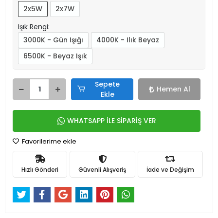
2x5W
2x7W
Işık Rengi:
3000K - Gün Işığı
4000K - Ilık Beyaz
6500K - Beyaz Işık
Sepete
Hemen Al
Ekle
WHATSAPP İLE SİPARİŞ VER
Favorilerime ekle
Hızlı Gönderi
Güvenli Alışveriş
İade ve Değişim