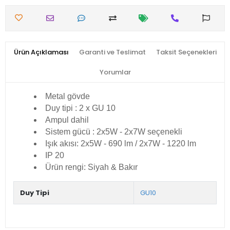
Ürün Açıklaması
Garanti ve Teslimat
Taksit Seçenekleri
Yorumlar
Metal gövde
Duy tipi : 2 x GU 10
Ampul dahil
Sistem gücü : 2x5W - 2x7W seçenekli
Işık akısı: 2x5W - 690 lm / 2x7W - 1220 lm
IP 20
Ürün rengi: Siyah & Bakır
Duy Tipi
GU10