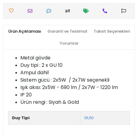
Ürün Açıklaması
Garanti ve Teslimat
Taksit Seçenekleri
Yorumlar
Metal gövde
Duy tipi : 2 x GU 10
Ampul dahil
Sistem gücü : 2x5W / 2x7W seçenekli
Işık akısı:
2x5W -
690 lm /
2x7W -
1220 lm
IP 20
Ürün rengi : Siyah & Gold
Duy Tipi
GU10