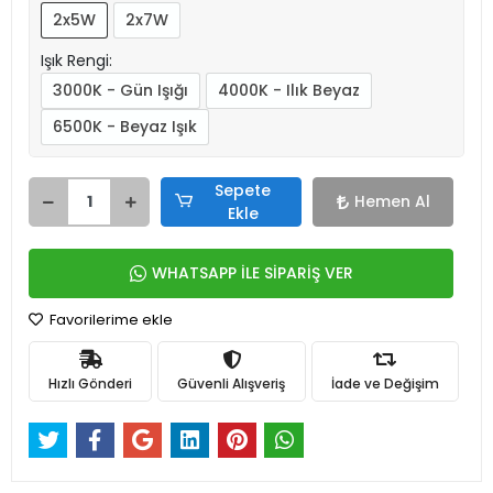
2x5W
2x7W
Işık Rengi:
3000K - Gün Işığı
4000K - Ilık Beyaz
6500K - Beyaz Işık
Sepete
Hemen Al
Ekle
WHATSAPP İLE SİPARİŞ VER
Favorilerime ekle
Hızlı Gönderi
Güvenli Alışveriş
İade ve Değişim