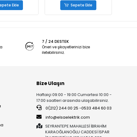
epete Ekle
Sepete Ekle
7 / 24 DESTEK
ya
Öneri ve şikayetlerinizi bize
iletebilirsiniz.
Bize Ulaşın
Haftaiçi 09:00 - 19:00 Cumartesi 10:00 -
17:00 saatleri arasında ulaşabilirsiniz.
a
0(212) 244 00 25 -0533 484 60 03
info@elsaelektrik.com
ma
SEYRANTEPE MAHALLESİ İBRAHİM
KARAOĞLANOĞLU CADDESİ İSPAR