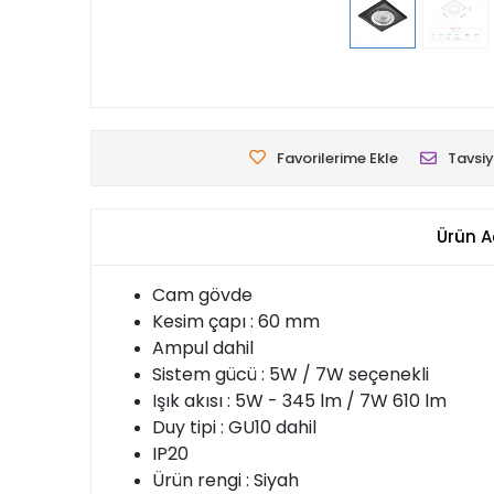
Favorilerime Ekle
Tavsiy
Ürün A
Cam gövde
Kesim çapı : 60 mm
Ampul dahil
Sistem gücü : 5W / 7W seçenekli
Işık akısı : 5W - 345 lm / 7W 610 lm
Duy tipi : GU10 dahil
IP20
Ürün rengi : Siyah