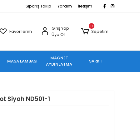
Sipariş Takip
Yardım
İletişim
0
Giriş Yap
Favorilerim
Sepetim
Üye Ol
MAGNET
MASA LAMBASI
SARKIT
AYDINLATMA
ot Siyah ND501-1