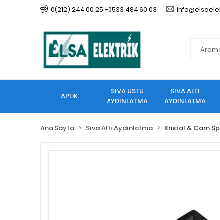
0(212) 244 00 25 -0533 484 60 03
info@elsaele
SIVA ÜSTÜ
SIVA ALTI
APLİK
AYDINLATMA
AYDINLATMA
Ana Sayfa
Sıva Altı Aydınlatma
Kristal & Cam Sp