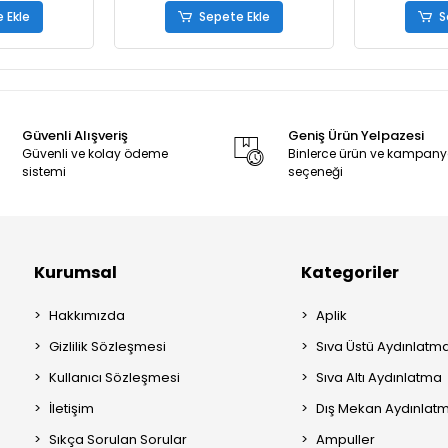
 Ekle
Sepete Ekle
S
Güvenli Alışveriş
Geniş Ürün Yelpazesi
Güvenli ve kolay ödeme
Binlerce ürün ve kampan
sistemi
seçeneği
Kurumsal
Kategoriler
Hakkımızda
Aplik
Gizlilik Sözleşmesi
Sıva Üstü Aydınlatm
Kullanıcı Sözleşmesi
Sıva Altı Aydınlatma
İletişim
Dış Mekan Aydınlat
Sıkça Sorulan Sorular
Ampuller