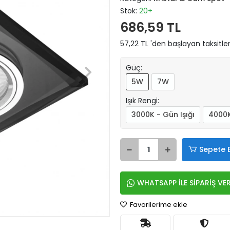
Stok:
20+
686,59 TL
57,22 TL 'den başlayan taksitler
Güç:
5W
7W
Işık Rengi:
3000K - Gün Işığı
4000K
Sepete 
WHATSAPP İLE SİPARİŞ VE
Favorilerime ekle