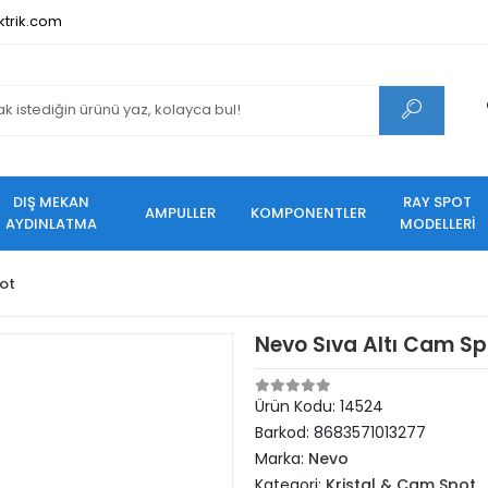
ktrik.com
DIŞ MEKAN
RAY SPOT
AMPULLER
KOMPONENTLER
AYDINLATMA
MODELLERİ
ot
Nevo Sıva Altı Cam Sp
Ürün Kodu:
14524
Barkod:
8683571013277
Marka:
Nevo
Kategori:
Kristal & Cam Spot