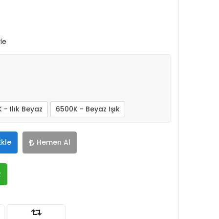
le
 - Ilık Beyaz
6500K - Beyaz Işık
Ekle
Hemen Al
R