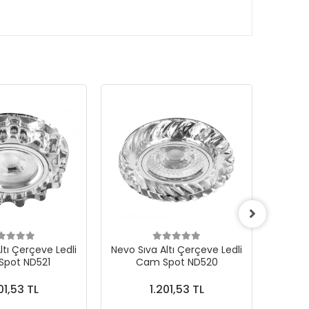
ltı Çerçeve Ledli
Nevo Sıva Altı Çerçeve Ledli
Nevo
pot ND521
Cam Spot ND520
01,53 TL
1.201,53 TL