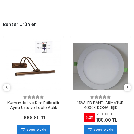
Benzer Ürünler
Kumandalı ve Dim Edilebilir
15W LED PANEL ARMATÜR
Ayna Üstü ve Tablo Aplik
4000K DOĞAL IŞIK
250,00 TL
1.668,80 TL
%28
180,00 TL
Sepete Ekle
Sepete Ekle