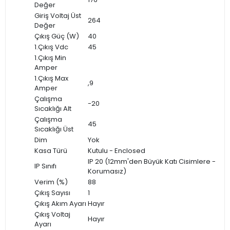
Değer
Giriş Voltaj Üst
264
Değer
Çıkış Güç (W)
40
1.Çıkış Vdc
45
1.Çıkış Min
Amper
1.Çıkış Max
,9
Amper
Çalışma
-20
Sıcaklığı Alt
Çalışma
45
Sıcaklığı Üst
Dim
Yok
Kasa Türü
Kutulu - Enclosed
IP 20 (12mm'den Büyük Katı Cisimlere -
IP Sınıfı
Korumasız)
Verim (%)
88
Çıkış Sayısı
1
Çıkış Akım Ayarı
Hayır
Çıkış Voltaj
Hayır
Ayarı