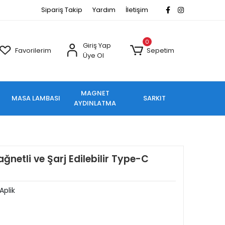
Sipariş Takip
Yardım
İletişim
0
Giriş Yap
Favorilerim
Sepetim
Üye Ol
MAGNET
MASA LAMBASI
SARKIT
AYDINLATMA
netli ve Şarj Edilebilir Type-C
 Aplik