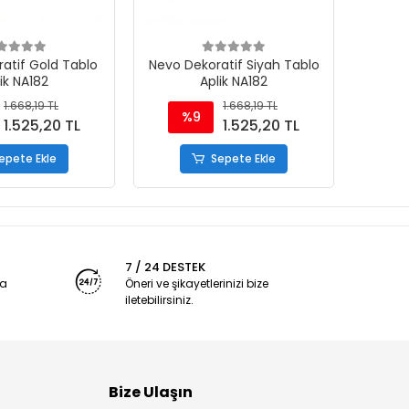
atif Gold Tablo
Nevo Dekoratif Siyah Tablo
ik NA182
Aplik NA182
1.668,19 TL
1.668,19 TL
%9
1.525,20 TL
1.525,20 TL
epete Ekle
Sepete Ekle
7 / 24 DESTEK
ya
Öneri ve şikayetlerinizi bize
iletebilirsiniz.
Bize Ulaşın