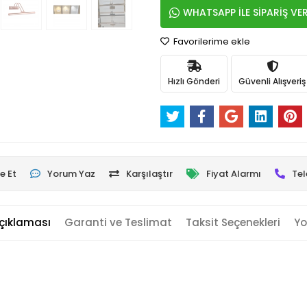
WHATSAPP İLE SİPARİŞ VE
Favorilerime ekle
Hızlı Gönderi
Güvenli Alışveriş
e Et
Yorum Yaz
Karşılaştır
Fiyat Alarmı
Tel
çıklaması
Garanti ve Teslimat
Taksit Seçenekleri
Yo