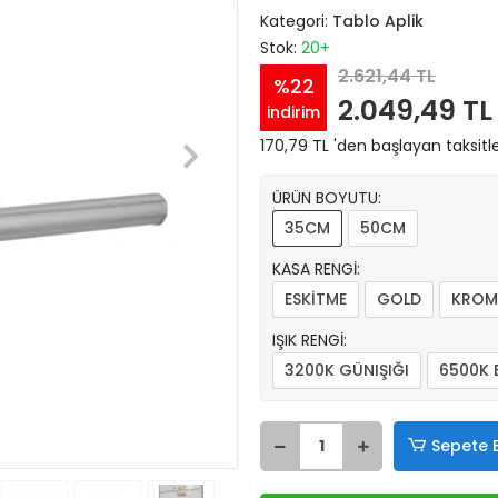
Kategori:
Tablo Aplik
Stok:
20+
2.621,44 TL
%22
2.049,49 TL
indirim
170,79 TL 'den başlayan taksitle
ÜRÜN BOYUTU:
35CM
50CM
KASA RENGİ:
ESKİTME
GOLD
KROM
IŞIK RENGİ:
3200K GÜNIŞIĞI
6500K 
Sepete 