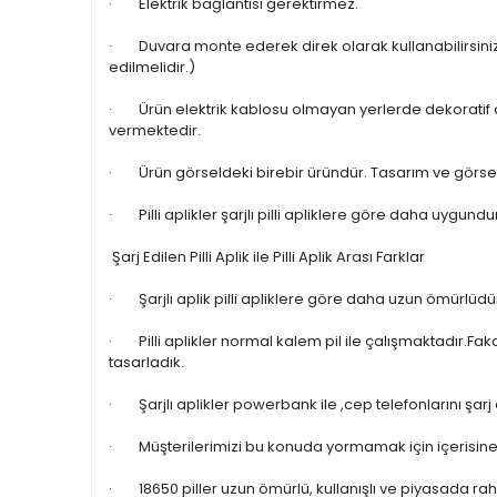
· Elektrik bağlantısı gerektirmez.
· Duvara monte ederek direk olarak kullanabilirsiniz
edilmelidir.)
· Ürün elektrik kablosu olmayan yerlerde dekoratif olar
vermektedir.
· Ürün görseldeki birebir üründür. Tasarım ve görse
· Pilli aplikler şarjlı pilli apliklere göre daha uygu
Şarj Edilen Pilli Aplik ile Pilli Aplik Arası Farklar
· Şarjlı aplik pilli apliklere göre daha uzun ömürlüdür,
· Pilli aplikler normal kalem pil ile çalışmaktadır.Faka
tasarladık.
· Şarjlı aplikler powerbank ile ,cep telefonlarını şarj e
· Müşterilerimizi bu konuda yormamak için içerisine 1
· 18650 piller uzun ömürlü, kullanışlı ve piyasada rahat