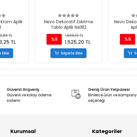
 Krom Aplik
Nevo Dekoratif Eskitme
Nevo Dekor
2
Tablo Aplik NA182
Apl
9,88 TL
1.668,19 TL
%9
%9
3,25 TL
1.525,20 TL
 Ekle
Sepete Ekle
S
Güvenli Alışveriş
Geniş Ürün Yelpazesi
Güvenli ve kolay ödeme
Binlerce ürün ve kampan
sistemi
seçeneği
Kurumsal
Kategoriler