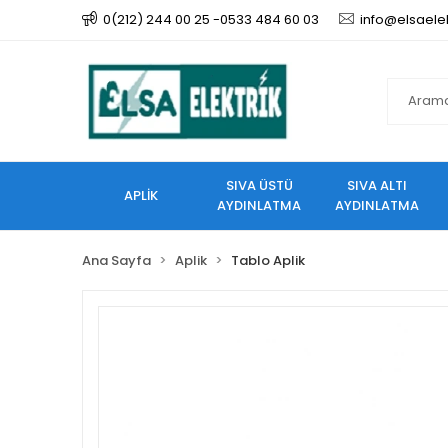
0(212) 244 00 25 -0533 484 60 03
info@elsaele
SIVA ÜSTÜ
SIVA ALTI
APLİK
AYDINLATMA
AYDINLATMA
Ana Sayfa
Aplik
Tablo Aplik