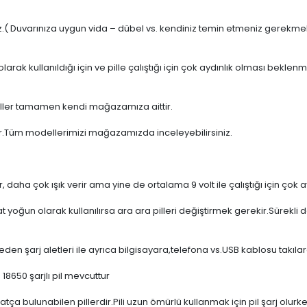
.( Duvarınıza uygun vida – dübel vs. kendiniz temin etmeniz gerekme
ak kullanıldığı için ve pille çalıştığı için çok aydınlık olması bekle
ller tamamen kendi mağazamıza aittir.
ndur.Tüm modellerimizi mağazamızda inceleyebilirsiniz.
 daha çok ışık verir ama yine de ortalama 9 volt ile çalıştığı için çok
t yoğun olarak kullanılırsa ara ara pilleri değiştirmek gerekir.Sürekli d
den şarj aletleri ile ayrıca bilgisayara,telefona vs.USB kablosu takılara
8650 şarjlı pil mevcuttur
ça bulunabilen pillerdir.Pili uzun ömürlü kullanmak için pil şarj olurk