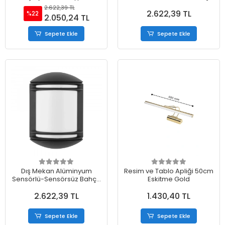
Girişli Flüt Aplik
Aplik Ampul Dahil
2.622,39 TL
2.622,39 TL
%22
2.050,24 TL
Sepete Ekle
Sepete Ekle
Dış Mekan Alüminyum
Resim ve Tablo Apliği 50cm
Sensörlü-Sensörsüz Bahçe
Eskitme Gold
Aplik Ampul Dahil
2.622,39 TL
1.430,40 TL
Sepete Ekle
Sepete Ekle