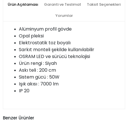
Ürün Açıklaması
Garanti ve Teslimat
Taksit Seçenekleri
Yorumlar
Alüminyum profil gövde
Opal pleksi
Elektrostatik toz boyalı
Sarkıt monteli şekilde kullanılabilir
OSRAM LED ve sürücü teknolojisi
Ürün rengi : Siyah
Askı teli : 200 cm
Sistem gücü : 50W
Işık akısı : 7000 lm
IP 20
Benzer Ürünler