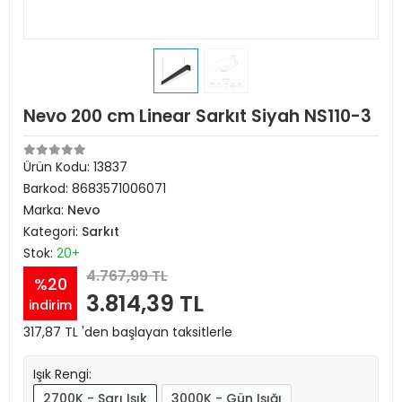
Nevo 200 cm Linear Sarkıt Siyah NS110-3
Ürün Kodu:
13837
Barkod:
8683571006071
Marka:
Nevo
Kategori:
Sarkıt
Stok:
20+
4.767,99 TL
%20
3.814,39 TL
indirim
317,87 TL 'den başlayan taksitlerle
Işık Rengi:
2700K - Sarı Işık
3000K - Gün Işığı