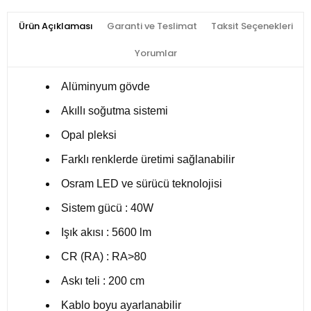
Ürün Açıklaması
Garanti ve Teslimat
Taksit Seçenekleri
Yorumlar
Alüminyum gövde
Akıllı soğutma sistemi
Opal pleksi
Farklı renklerde üretimi sağlanabilir
Osram LED ve sürücü teknolojisi
Sistem gücü : 40W
Işık akısı : 5600 lm
CR (RA) : RA>80
Askı teli : 200 cm
Kablo boyu ayarlanabilir