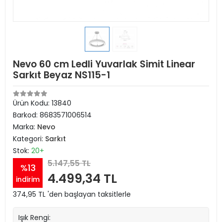
Nevo 60 cm Ledli Yuvarlak Simit Linear
Sarkıt Beyaz NS115-1
Ürün Kodu:
13840
Barkod:
8683571006514
Marka:
Nevo
Kategori:
Sarkıt
Stok:
20+
5.147,55 TL
%13
4.499,34 TL
indirim
374,95 TL 'den başlayan taksitlerle
Işık Rengi: