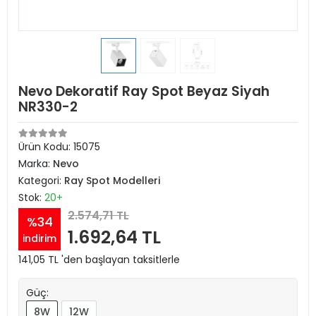
Nevo Dekoratif Ray Spot Beyaz Siyah
NR330-2
Ürün Kodu:
15075
Marka:
Nevo
Kategori:
Ray Spot Modelleri
Stok:
20+
2.574,71 TL
%34
1.692,64 TL
indirim
141,05 TL 'den başlayan taksitlerle
Güç:
8W
12W