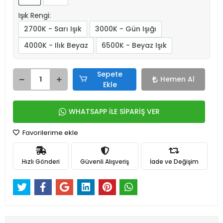
Işık Rengi:
2700K - Sarı Işık
3000K - Gün Işığı
4000K - Ilık Beyaz
6500K - Beyaz Işık
Sepete
Hemen Al
Ekle
WHATSAPP İLE SİPARİŞ VER
Favorilerime ekle
Hızlı Gönderi
Güvenli Alışveriş
İade ve Değişim