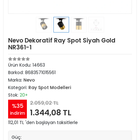
Nevo Dekoratif Ray Spot Siyah Gold
NR361-1
Ürün Kodu:
14663
Barkod:
8683571015561
Marka:
Nevo
Kategori:
Ray Spot Modelleri
Stok:
20+
2.059,02 TL
%35
1.344,08 TL
indirim
112,01 TL 'den başlayan taksitlerle
Güç: