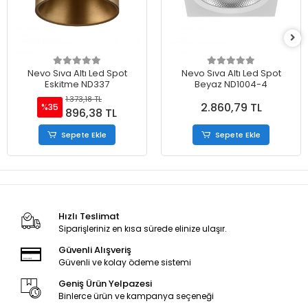
Nevo Sıva Altı Led Spot
Nevo Sıva Altı Led Spot
Eskitme ND337
Beyaz ND1004-4
1.373,18 TL
2.860,79 TL
%35
896,38 TL
Sepete Ekle
Sepete Ekle
Hızlı Teslimat
Siparişleriniz en kısa sürede elinize ulaşır.
Güvenli Alışveriş
Güvenli ve kolay ödeme sistemi
Geniş Ürün Yelpazesi
Binlerce ürün ve kampanya seçeneği