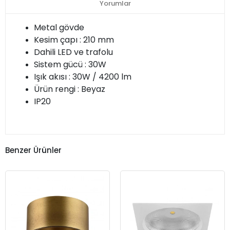
Yorumlar
Metal gövde
Kesim çapı : 210 mm
Dahili LED ve trafolu
Sistem gücü : 30W
Işık akısı : 30W / 4200 lm
Ürün rengi : Beyaz
IP20
Benzer Ürünler