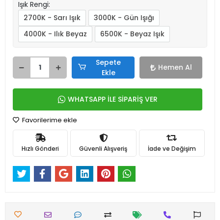
Işık Rengi:
2700K - Sarı Işık
3000K - Gün Işığı
4000K - Ilık Beyaz
6500K - Beyaz Işık
Sepete
Hemen Al
Ekle
WHATSAPP İLE SİPARİŞ VER
Favorilerime ekle
Hızlı Gönderi
Güvenli Alışveriş
İade ve Değişim