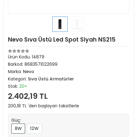
Nevo Sıva Üstü Led Spot Siyah NS215
Ürün Kodu:
14879
Barkod:
8683571022699
Marka:
Nevo
Kategori:
Sıva Üstü Armatürler
Stok:
20+
2.402,19 TL
200,18 TL 'den başlayan taksitlerle
Güç:
8W
12W