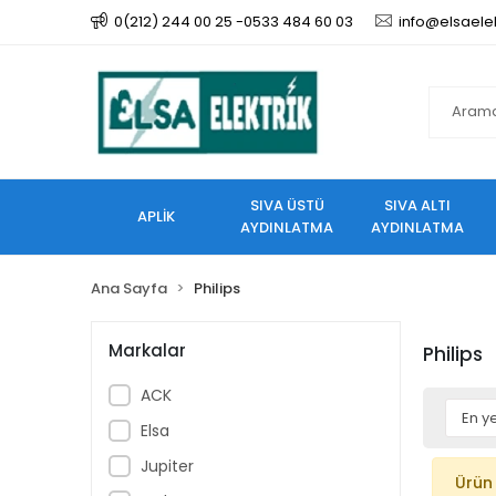
0(212) 244 00 25 -0533 484 60 03
info@elsaele
SIVA ÜSTÜ
SIVA ALTI
APLİK
AYDINLATMA
AYDINLATMA
Ana Sayfa
Philips
Markalar
Philips
ACK
Elsa
Jupiter
Ürün