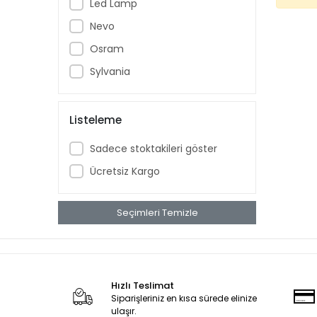
Led Lamp
Nevo
Osram
Sylvania
Listeleme
Sadece stoktakileri göster
Ücretsiz Kargo
Seçimleri Temizle
Hızlı Teslimat
Siparişleriniz en kısa sürede elinize
ulaşır.