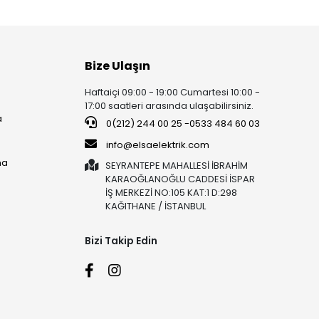
Bize Ulaşın
Haftaiçi 09:00 - 19:00 Cumartesi 10:00 -
17:00 saatleri arasında ulaşabilirsiniz.
a
0(212) 244 00 25 -0533 484 60 03
info@elsaelektrik.com
ma
SEYRANTEPE MAHALLESİ İBRAHİM
KARAOĞLANOĞLU CADDESİ İSPAR
İŞ MERKEZİ NO:105 KAT:1 D:298
KAĞITHANE / İSTANBUL
Bizi Takip Edin