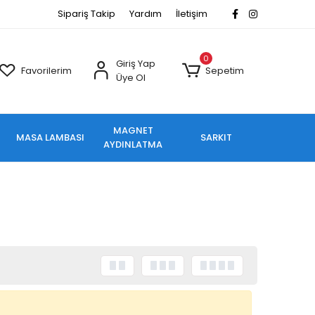
Sipariş Takip
Yardım
İletişim
0
Giriş Yap
Favorilerim
Sepetim
Üye Ol
MAGNET
MASA LAMBASI
SARKIT
AYDINLATMA