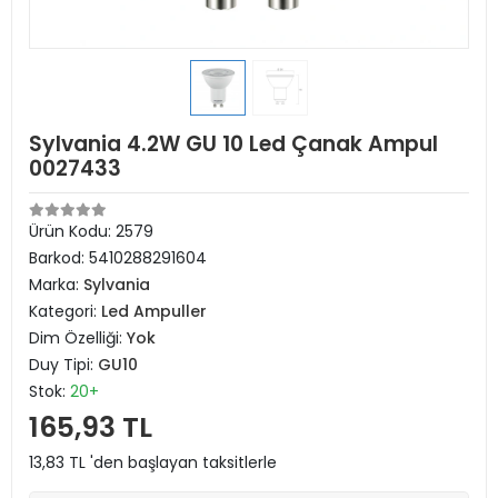
Sylvania 4.2W GU 10 Led Çanak Ampul
0027433
Ürün Kodu:
2579
Barkod:
5410288291604
Marka:
Sylvania
Kategori:
Led Ampuller
Dim Özelliği:
Yok
Duy Tipi:
GU10
Stok:
20+
165,93 TL
13,83 TL 'den başlayan taksitlerle