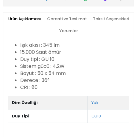
Ürün Açıklaması
Garanti ve Teslimat
Taksit Seçenekleri
Yorumlar
Işık akısı : 345 lm
15.000 Saat ömür
Duy tipi : GU 10
Sistem gücü : 4,2W
Boyut : 50 x 54 mm
Derece : 36°
CRI : 80
Dim Özelliği
Yok
Duy Tipi
GU10