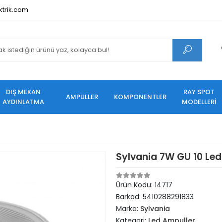
ktrik.com
DIŞ MEKAN
RAY SPOT
AMPULLER
KOMPONENTLER
AYDINLATMA
MODELLERİ
Sylvania 7W GU 10 Le
Ürün Kodu:
14717
Barkod:
5410288291833
Marka:
Sylvania
Kategori:
Led Ampuller