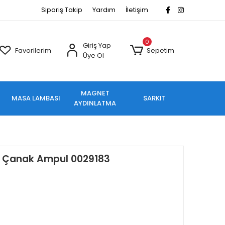
Sipariş Takip
Yardım
İletişim
0
Giriş Yap
Favorilerim
Sepetim
Üye Ol
MAGNET
MASA LAMBASI
SARKIT
AYDINLATMA
d Çanak Ampul 0029183