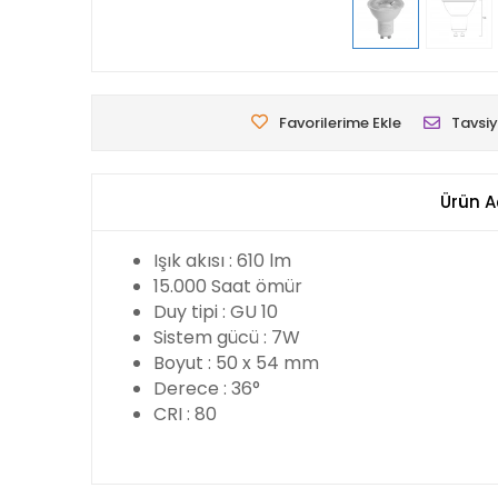
Favorilerime Ekle
Tavsiy
Ürün A
Işık akısı : 610 lm
15.000 Saat ömür
Duy tipi : GU 10
Sistem gücü : 7W
Boyut : 50 x 54 mm
Derece : 36°
CRI : 80