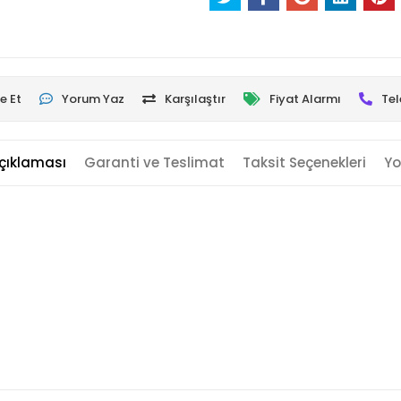
e Et
Yorum Yaz
Karşılaştır
Fiyat Alarmı
Tel
çıklaması
Garanti ve Teslimat
Taksit Seçenekleri
Yo