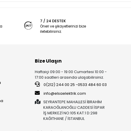
7 / 24 DESTEK
ya
Öneri ve şikayetlerinizi bize
iletebilirsiniz.
Bize Ulaşın
Haftaiçi 09:00 - 19:00 Cumartesi 10:00 -
17:00 saatleri arasında ulaşabilirsiniz.
a
0(212) 244 00 25 -0533 484 60 03
info@elsaelektrik.com
ma
SEYRANTEPE MAHALLESİ İBRAHİM
KARAOĞLANOĞLU CADDESİ İSPAR
İŞ MERKEZİ NO:105 KAT:1 D:298
KAĞITHANE / İSTANBUL