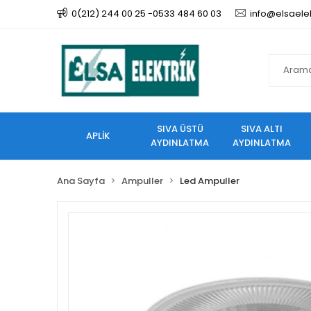
0(212) 244 00 25 -0533 484 60 03
info@elsaele
SIVA ÜSTÜ
SIVA ALTI
APLİK
AYDINLATMA
AYDINLATMA
Ana Sayfa
Ampuller
Led Ampuller