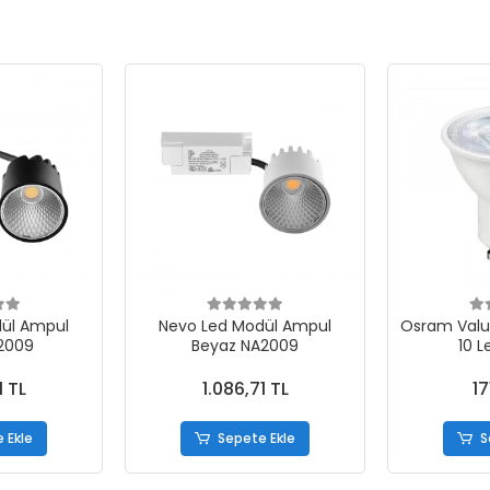
ül Ampul
Nevo Led Modül Ampul
Osram Valu
2009
Beyaz NA2009
10 
1 TL
1.086,71 TL
17
 Ekle
Sepete Ekle
S