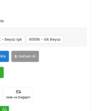
rle
 - Beyaz Işık
4000K - Ilık Beyaz
Ekle
Hemen Al
R
İade ve Değişim