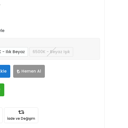
r
rle
 - Ilık Beyaz
6500K - Beyaz Işık
Ekle
Hemen Al
R
İade ve Değişim