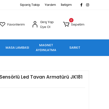
Sipariş Takip
Yardım
İletişim
0
Giriş Yap
Favorilerim
Sepetim
Üye Ol
MAGNET
MASA LAMBASI
SARKIT
AYDINLATMA
 Sensörlü Led Tavan Armatürü JK181