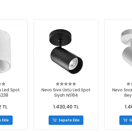
ü Led Spot
Nevo Sıva Üstü Led Spot
Nevo Sıva
S238
Siyah NS164
Bey
2 TL
1.430,40 TL
1.4
 Ekle
Sepete Ekle
S