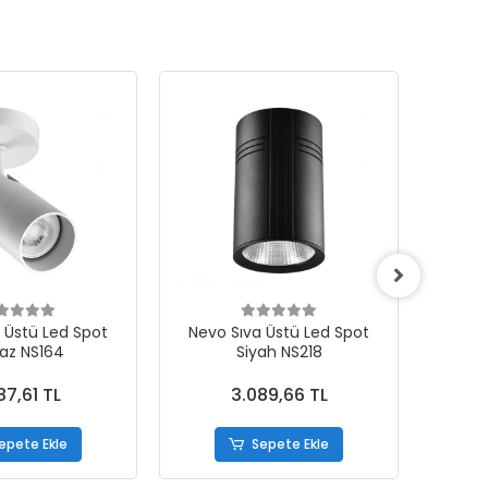
 Üstü Led Spot
Nevo Sıva Üstü Led Spot
Nevo
az NS164
Siyah NS218
87,61 TL
3.089,66 TL
epete Ekle
Sepete Ekle