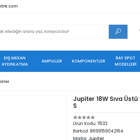
ktrik.com
DIŞ MEKAN
RAY SPOT
AMPULLER
KOMPONENTLER
AYDINLATMA
MODELLERİ
ürler
Jupiter 18W Sıva Üstü
S
Ürün Kodu:
11533
Barkod:
8699159042164
Marka:
Jupiter