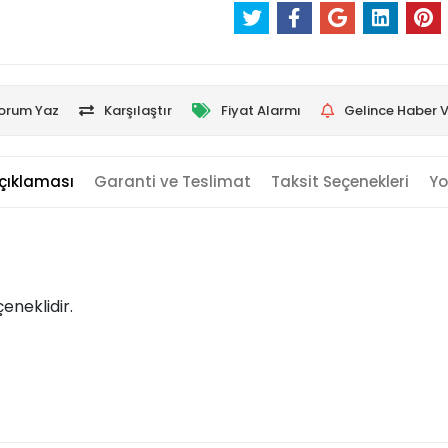
orum Yaz
Karşılaştır
Fiyat Alarmı
Gelince Haber V
çıklaması
Garanti ve Teslimat
Taksit Seçenekleri
Yo
eneklidir.