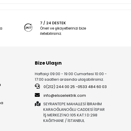
7 / 24 DESTEK
ya
Öneri ve şikayetlerinizi bize
iletebilirsiniz.
Bize Ulaşın
Haftaiçi 09:00 - 19:00 Cumartesi 10:00 -
17:00 saatleri arasında ulaşabilirsiniz.
a
0(212) 244 00 25 -0533 484 60 03
info@elsaelektrik.com
ma
SEYRANTEPE MAHALLESİ İBRAHİM
KARAOĞLANOĞLU CADDESİ İSPAR
İŞ MERKEZİ NO:105 KAT:1 D:298
KAĞITHANE / İSTANBUL