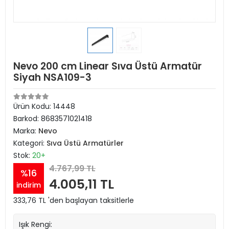
Nevo 200 cm Linear Sıva Üstü Armatür
Siyah NSA109-3
Ürün Kodu:
14448
Barkod:
8683571021418
Marka:
Nevo
Kategori:
Sıva Üstü Armatürler
Stok:
20+
4.767,99 TL
%16
4.005,11 TL
indirim
333,76 TL 'den başlayan taksitlerle
Işık Rengi: