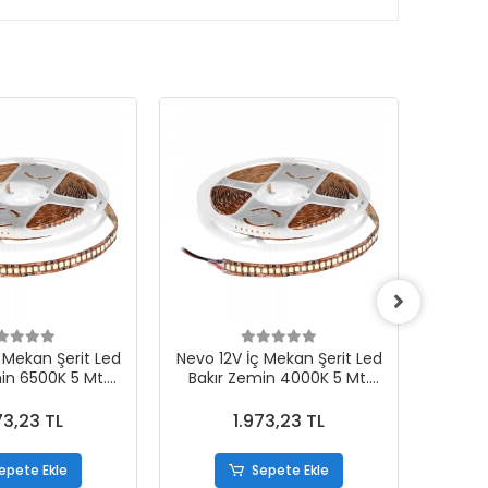
 Mekan Şerit Led
Nevo 12V İç Mekan Şerit Led
Nevo 1
in 6500K 5 Mt.
Bakır Zemin 4000K 5 Mt.
Bakı
120B-12
NL120N-12
73,23 TL
1.973,23 TL
epete Ekle
Sepete Ekle