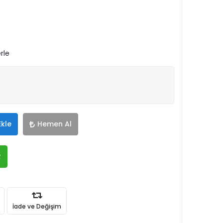
rle
Ekle
Hemen Al
R
İade ve Değişim