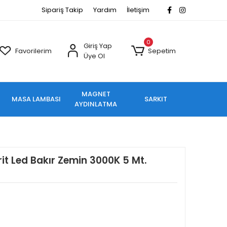
Sipariş Takip
Yardım
İletişim
0
Giriş Yap
Favorilerim
Sepetim
Üye Ol
MAGNET
MASA LAMBASI
SARKIT
AYDINLATMA
it Led Bakır Zemin 3000K 5 Mt.