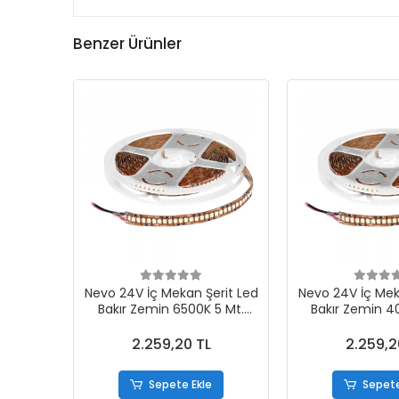
Benzer Ürünler
Nevo 24V İç Mekan Şerit Led
Nevo 24V İç Mek
Bakır Zemin 6500K 5 Mt.
Bakır Zemin 4
NL120B-24
NL120N
2.259,20 TL
2.259,2
Sepete Ekle
Sepete