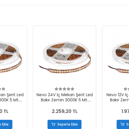
an Şerit Led
Nevo 24V İç Mekan Şerit Led
Nevo 12V İç
000K 5 Mt.
Bakır Zemin 3000K 5 Mt.
Bakır Zem
-24
NL120S-24
NL
0 TL
2.259,20 TL
1.9
 Ekle
Sepete Ekle
S