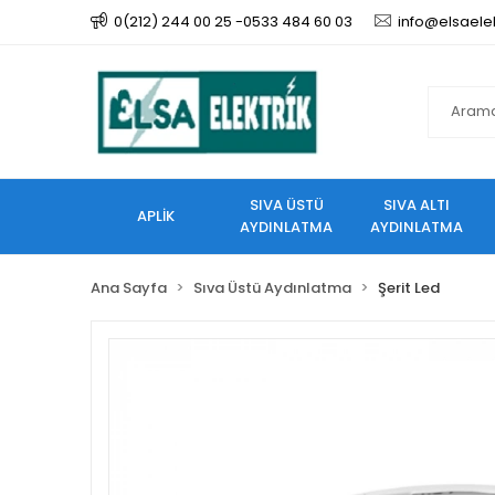
0(212) 244 00 25 -0533 484 60 03
info@elsaele
SIVA ÜSTÜ
SIVA ALTI
APLİK
AYDINLATMA
AYDINLATMA
Ana Sayfa
Sıva Üstü Aydınlatma
Şerit Led