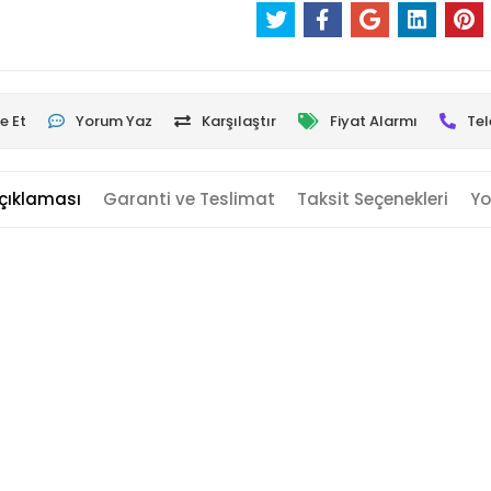
e Et
Yorum Yaz
Karşılaştır
Fiyat Alarmı
Tel
çıklaması
Garanti ve Teslimat
Taksit Seçenekleri
Yo