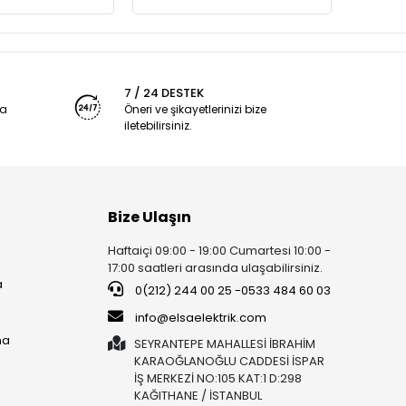
7 / 24 DESTEK
ya
Öneri ve şikayetlerinizi bize
iletebilirsiniz.
Bize Ulaşın
Haftaiçi 09:00 - 19:00 Cumartesi 10:00 -
17:00 saatleri arasında ulaşabilirsiniz.
a
0(212) 244 00 25 -0533 484 60 03
info@elsaelektrik.com
ma
SEYRANTEPE MAHALLESİ İBRAHİM
KARAOĞLANOĞLU CADDESİ İSPAR
İŞ MERKEZİ NO:105 KAT:1 D:298
KAĞITHANE / İSTANBUL