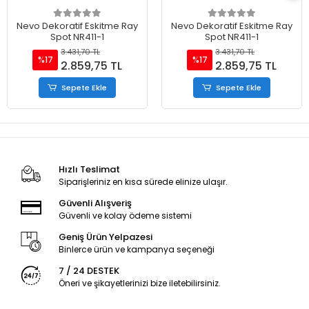
Nevo Dekoratif Eskitme Ray
Nevo Dekoratif Eskitme Ray
Spot NR411-1
Spot NR411-1
3.431,70 TL
3.431,70 TL
%17
%17
2.859,75 TL
2.859,75 TL
Sepete Ekle
Sepete Ekle
Hızlı Teslimat
Siparişleriniz en kısa sürede elinize ulaşır.
Güvenli Alışveriş
Güvenli ve kolay ödeme sistemi
Geniş Ürün Yelpazesi
Binlerce ürün ve kampanya seçeneği
7 / 24 DESTEK
Öneri ve şikayetlerinizi bize iletebilirsiniz.