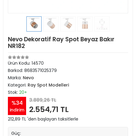
Nevo Dekoratif Ray Spot Beyaz Bakır
NR182
Ürün Kodu:
14570
Barkod:
8683571025379
Marka:
Nevo
Kategori:
Ray Spot Modelleri
Stok:
20+
3.889,26 TL
%34
2.554,71 TL
indirim
212,89 TL 'den başlayan taksitlerle
Güç: