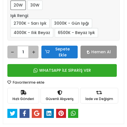
20W
30W
Işık Rengi:
2700K - Sarı Işık
3000K - Gün Işığı
4000K - Ilık Beyaz
6500K - Beyaz Işık
Sepete
Hemen Al
Ekle
WHATSAPP İLE SİPARİŞ VER
Favorilerime ekle
Hızlı Gönderi
Güvenli Alışveriş
İade ve Değişim