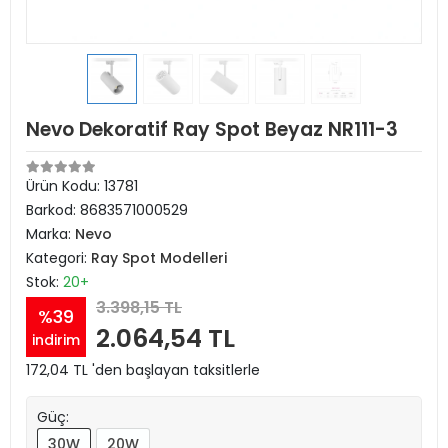
Nevo Dekoratif Ray Spot Beyaz NR111-3
Ürün Kodu:
13781
Barkod:
8683571000529
Marka:
Nevo
Kategori:
Ray Spot Modelleri
Stok:
20+
3.398,15 TL
%39
2.064,54 TL
indirim
172,04 TL 'den başlayan taksitlerle
Güç:
30W
20W