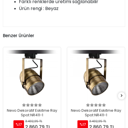
Farklı renklerde üretimi sağlanabilir
Ürün rengi : Beyaz
Benzer Ürünler
Nevo Dekoratif Eskitme Ray
Nevo Dekoratif Eskitme Ray
Spot NR411-1
Spot NR411-1
3.432,95 TL
3.432,95 TL
%17
%17
2.860,79 TL
2.860,79 TL