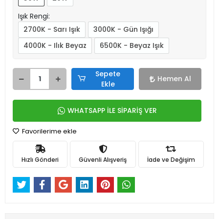
Işık Rengi:
2700K - Sarı Işık
3000K - Gün Işığı
4000K - Ilık Beyaz
6500K - Beyaz Işık
Sepete
Hemen Al
Ekle
WHATSAPP İLE SİPARİŞ VER
Favorilerime ekle
Hızlı Gönderi
Güvenli Alışveriş
İade ve Değişim