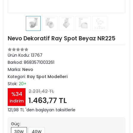
Nevo Dekoratif Ray Spot Beyaz NR225
Ürün Kodu:
13767
Barkod:
8683571003261
Marka:
Nevo
Kategori:
Ray Spot Modelleri
Stok:
20+
2.231,42 TL
%34
1.463,77 TL
indirim
121,98 TL 'den başlayan taksitlerle
Güç:
30W
40W