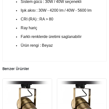
Sistem gücü : 30W / 40W seçenekli
Işık akısı : 30W - 4200 lm / 40W - 5600 lm
CRI (RA) : RA > 80
Ray hariç
Farklı renklerde üretimi saglanabilir
Ürün rengi : Beyaz
Benzer Ürünler