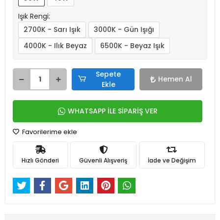
Işık Rengi:
2700K - Sarı Işık
3000K - Gün Işığı
4000K - Ilık Beyaz
6500K - Beyaz Işık
Sepete
Hemen Al
Ekle
WHATSAPP İLE SİPARİŞ VER
Favorilerime ekle
Hızlı Gönderi
Güvenli Alışveriş
İade ve Değişim