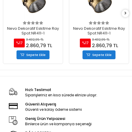
Nevo Dekoratif Eskitme Ray
Nevo Dekoratif Eskitme Ray
Spot NR411-1
Spot NR411-1
3.432,95 TL
3.432,95 TL
%17
%17
2.860,79 TL
2.860,79 TL
Sepete Ekle
Sepete Ekle
Hızlı Teslimat
Siparişleriniz en kısa sürede elinize ulaşır.
Güvenli Alışveriş
Güvenli ve kolay ödeme sistemi
Geniş Ürün Yelpazesi
Binlerce ürün ve kampanya seçeneği