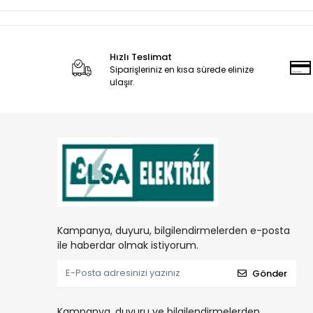
Hızlı Teslimat
Siparişleriniz en kısa sürede elinize
ulaşır.
Kampanya, duyuru, bilgilendirmelerden e-posta
ile haberdar olmak istiyorum.
Gönder
Kampanya, duyuru ve bilgilendirmelerden