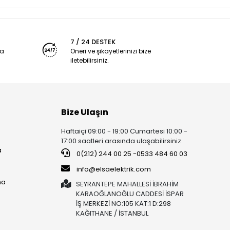
7 / 24 DESTEK
ya
Öneri ve şikayetlerinizi bize
iletebilirsiniz.
Bize Ulaşın
Haftaiçi 09:00 - 19:00 Cumartesi 10:00 -
17:00 saatleri arasında ulaşabilirsiniz.
a
0(212) 244 00 25 -0533 484 60 03
info@elsaelektrik.com
ma
SEYRANTEPE MAHALLESİ İBRAHİM
KARAOĞLANOĞLU CADDESİ İSPAR
İŞ MERKEZİ NO:105 KAT:1 D:298
KAĞITHANE / İSTANBUL