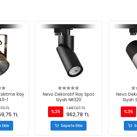
Eskitme Ray
Nevo Dekoratif Ray Spot
Nevo Deko
11-1
Siyah NR320
Siyah 
,70 TL
1.487,07 TL
%35
%35
59,75 TL
962,78 TL
 Ekle
Sepete Ekle
S