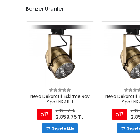
Benzer Ürünler
Nevo Dekoratif Eskitme Ray
Nevo Dekoratif 
Spot NR411-1
Spot NR4
3.431,70 TL
3.431
%17
%17
2.859,75 TL
2.8
Sepete Ekle
Sepete