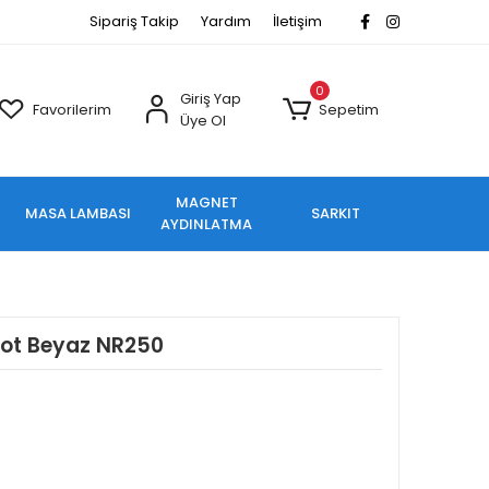
Sipariş Takip
Yardım
İletişim
0
Giriş Yap
Favorilerim
Sepetim
Üye Ol
MAGNET
MASA LAMBASI
SARKIT
AYDINLATMA
pot Beyaz NR250