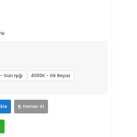
rle
- Gün Işığı
4000K - Ilık Beyaz
Ekle
Hemen Al
R