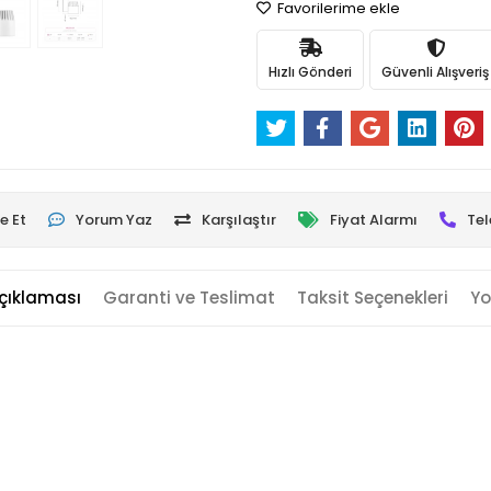
Favorilerime ekle
Hızlı Gönderi
Güvenli Alışveriş
e Et
Yorum Yaz
Karşılaştır
Fiyat Alarmı
Tel
çıklaması
Garanti ve Teslimat
Taksit Seçenekleri
Yo