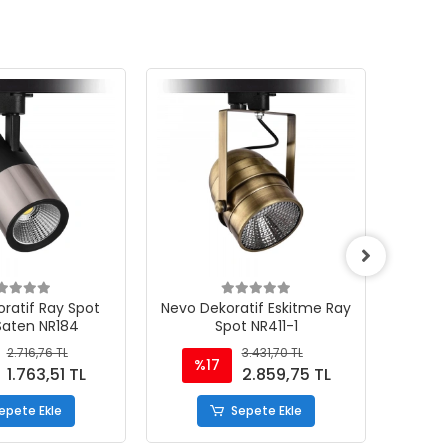
ratif Ray Spot
Nevo Dekoratif Eskitme Ray
Nevo D
Saten NR184
Spot NR411-1
2.716,76 TL
3.431,70 TL
%17
%
1.763,51 TL
2.859,75 TL
epete Ekle
Sepete Ekle