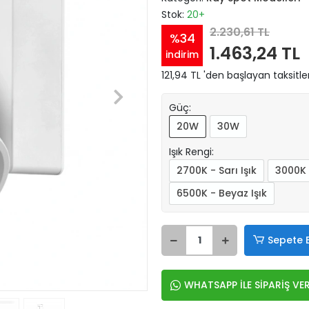
Stok:
20+
2.230,61 TL
%34
1.463,24 TL
indirim
121,94 TL 'den başlayan taksitle
Güç:
20W
30W
Işık Rengi:
2700K - Sarı Işık
3000K 
6500K - Beyaz Işık
Sepete 
WHATSAPP İLE SİPARİŞ VE