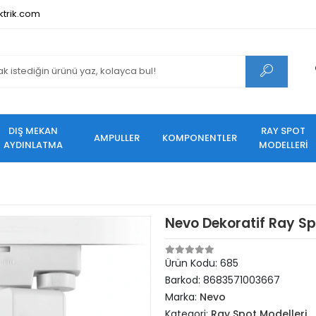
ktrik.com
DIŞ MEKAN
RAY SPOT
AMPULLER
KOMPONENTLER
AYDINLATMA
MODELLERİ
Nevo Dekoratif Ray S
Ürün Kodu:
685
Barkod:
8683571003667
Marka:
Nevo
Kategori:
Ray Spot Modelleri