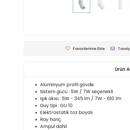
Favorilerime Ekle
Tavsiy
Ürün A
Alüminyum profil gövde
Sistem gücü : 5W / 7W seçenekli
Işık akısı : 5W - 345 lm / 7W - 610 lm
Duy tipi : GU 10
Elektrostatik toz boyalı
Ray hariç
Ampul dahil