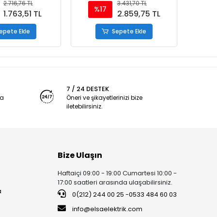
2.716,76 TL
3.431,70 TL
%17
%
1.763,51 TL
2.859,75 TL
epete Ekle
Sepete Ekle
7 / 24 DESTEK
ya
Öneri ve şikayetlerinizi bize
iletebilirsiniz.
Bize Ulaşın
Haftaiçi 09:00 - 19:00 Cumartesi 10:00 -
17:00 saatleri arasında ulaşabilirsiniz.
a
0(212) 244 00 25 -0533 484 60 03
info@elsaelektrik.com