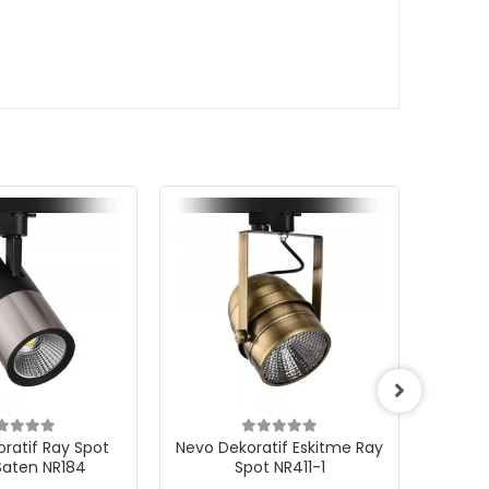
ratif Ray Spot
Nevo Dekoratif Eskitme Ray
Nevo D
Saten NR184
Spot NR411-1