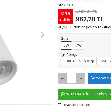
Stok:
20+
1.487,07 TL
%35
962,78 TL
indirim
80,23 TL 'den başlayan taksitle
Güç:
5W
7W
Işık Rengi:
3000K - Gün Işığı
6500K
Sepete 
WHATSAPP İLE SİPARİŞ VE
Favorilerime ekle