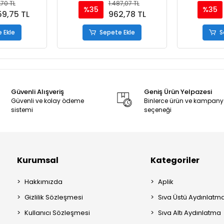
,70 TL
1.487,07 TL
%35
%35
59,75 TL
962,78 TL
 Ekle
Sepete Ekle
S
Güvenli Alışveriş
Geniş Ürün Yelpazesi
Güvenli ve kolay ödeme
Binlerce ürün ve kampan
sistemi
seçeneği
Kurumsal
Kategoriler
Hakkımızda
Aplik
Gizlilik Sözleşmesi
Sıva Üstü Aydınlatm
Kullanıcı Sözleşmesi
Sıva Altı Aydınlatma