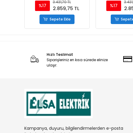
3.431,70 TL
3.431
%17
%17
2.859,75 TL
2.8
Sepete Ekle
Sepete
Hızlı Teslimat
Siparişleriniz en kısa sürede elinize
ulaşır.
Kampanya, duyuru, bilgilendirmelerden e-posta