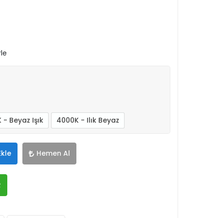
rle
 - Beyaz Işık
4000K - Ilık Beyaz
Ekle
Hemen Al
R