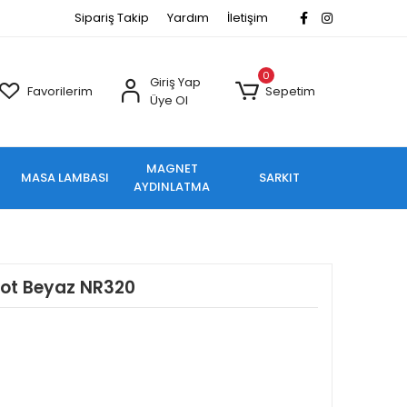
Sipariş Takip
Yardım
İletişim
0
Giriş Yap
Favorilerim
Sepetim
Üye Ol
MAGNET
MASA LAMBASI
SARKIT
AYDINLATMA
pot Beyaz NR320