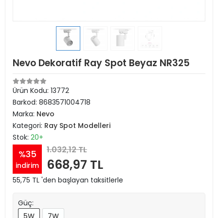
Nevo Dekoratif Ray Spot Beyaz NR325
Ürün Kodu:
13772
Barkod:
8683571004718
Marka:
Nevo
Kategori:
Ray Spot Modelleri
Stok:
20+
1.032,12 TL
%35
668,97 TL
indirim
55,75 TL 'den başlayan taksitlerle
Güç:
5W
7W