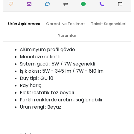
Ürün Açıklaması
Garanti ve Teslimat
Taksit Seçenekleri
Yorumlar
Alüminyum profil gövde
Monofaze soketli
Sistem gücü : 5W / 7W seçenekli
Işık akısı : 5W - 345 lm / 7W - 610 lm
Duy tipi : GU 10
Ray hariç
Elektrostatik toz boyalı
Farklı renklerde üretimi sağlanabilir
Ürün rengi : Beyaz