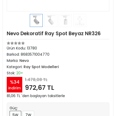
Nevo Dekoratif Ray Spot Beyaz NR326
Ürün Kodu:
13780
Barkod:
8683571004770
Marka:
Nevo
Kategori:
Ray Spot Modelleri
Stok:
20+
1.478,08 TL
%34
972,67 TL
indirim
81,06 TL 'den başlayan taksitlerle
Güç:
5W
7W