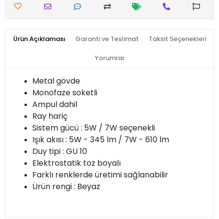
Ürün Açıklaması
Garanti ve Teslimat
Taksit Seçenekleri
Yorumlar
Metal gövde
Monofaze soketli
Ampul dahil
Ray hariç
Sistem gücü : 5W / 7W seçenekli
Işık akısı : 5W - 345 lm / 7W - 610 lm
Duy tipi : GU 10
Elektrostatik toz boyalı
Farklı renklerde üretimi sağlanabilir
Ürün rengi : Beyaz