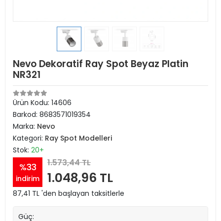
Nevo Dekoratif Ray Spot Beyaz Platin
NR321
Ürün Kodu:
14606
Barkod:
8683571019354
Marka:
Nevo
Kategori:
Ray Spot Modelleri
Stok:
20+
1.573,44 TL
%33
1.048,96 TL
indirim
87,41 TL 'den başlayan taksitlerle
Güç: