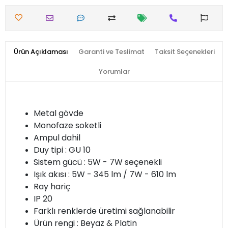
Ürün Açıklaması
Garanti ve Teslimat
Taksit Seçenekleri
Yorumlar
Metal gövde
Monofaze soketli
Ampul dahil
Duy tipi : GU 10
Sistem gücü : 5W - 7W seçenekli
Işık akısı : 5W - 345 lm / 7W - 610 lm
Ray hariç
IP 20
Farklı renklerde üretimi sağlanabilir
Ürün rengi : Beyaz & Platin