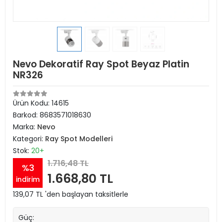
Nevo Dekoratif Ray Spot Beyaz Platin
NR326
Ürün Kodu:
14615
Barkod:
8683571018630
Marka:
Nevo
Kategori:
Ray Spot Modelleri
Stok:
20+
1.716,48 TL
%3
1.668,80 TL
indirim
139,07 TL 'den başlayan taksitlerle
Güç: