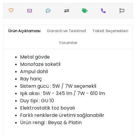
Ürün Açıklaması
Garanti ve Teslimat
Taksit Seçenekleri
Yorumlar
Metal gövde
Monofaze soketli
Ampul dahil
Ray hariç
Sistem gücü : 5W / 7W seçenekli
Işık akısı : 5W - 345 lm / 7W - 610 lm
Duy tipi : GU 10
Elektrostatik toz boyalı
Farklı renklerde üretimi sağlanabilir
Ürün rengi : Beyaz & Platin