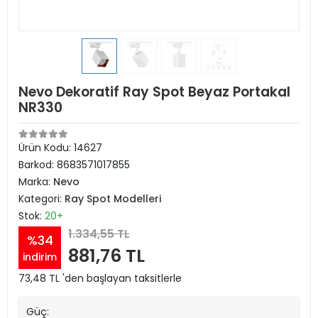
Nevo Dekoratif Ray Spot Beyaz Portakal
NR330
Ürün Kodu:
14627
Barkod:
8683571017855
Marka:
Nevo
Kategori:
Ray Spot Modelleri
Stok:
20+
1.334,55 TL
%34
881,76 TL
indirim
73,48 TL 'den başlayan taksitlerle
Güç: