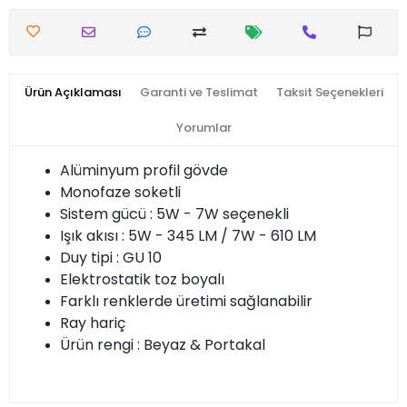
Ürün Açıklaması
Garanti ve Teslimat
Taksit Seçenekleri
Yorumlar
Alüminyum profil gövde
Monofaze soketli
Sistem gücü : 5W - 7W seçenekli
Işık akısı : 5W - 345 LM / 7W - 610 LM
Duy tipi : GU 10
Elektrostatik toz boyalı
Farklı renklerde üretimi sağlanabilir
Ray hariç
Ürün rengi : Beyaz & Portakal