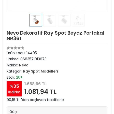
Nevo Dekoratif Ray Spot Beyaz Portakal
NR361
Ürün Kodu:
14405
Barkod:
8683571013673
Marka:
Nevo
Kategori:
Ray Spot Modelleri
Stok:
20+
1.658,66 TL
%35
1.081,94 TL
indirim
90,16 TL 'den başlayan taksitlerle
Güç: