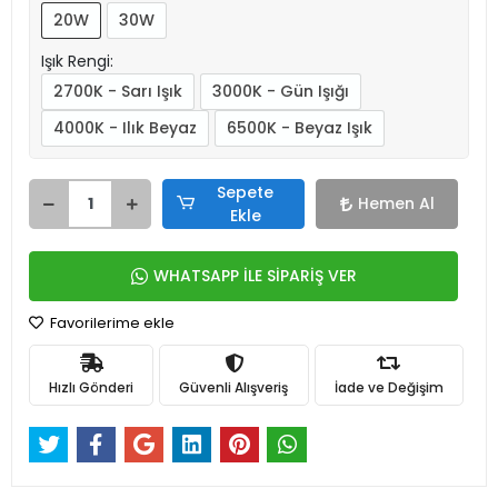
20W
30W
Işık Rengi:
2700K - Sarı Işık
3000K - Gün Işığı
4000K - Ilık Beyaz
6500K - Beyaz Işık
Sepete
Hemen Al
Ekle
WHATSAPP İLE SİPARİŞ VER
Favorilerime ekle
Hızlı Gönderi
Güvenli Alışveriş
İade ve Değişim