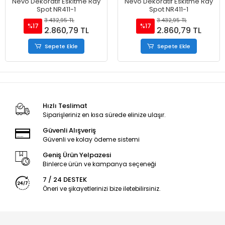
Nevo Dekoratif Eskitme Ray
Nevo Dekoratif Eskitme Ray
Spot NR411-1
Spot NR411-1
3.432,95 TL
3.432,95 TL
%17
%17
2.860,79 TL
2.860,79 TL
Sepete Ekle
Sepete Ekle
Hızlı Teslimat
Siparişleriniz en kısa sürede elinize ulaşır.
Güvenli Alışveriş
Güvenli ve kolay ödeme sistemi
Geniş Ürün Yelpazesi
Binlerce ürün ve kampanya seçeneği
7 / 24 DESTEK
Öneri ve şikayetlerinizi bize iletebilirsiniz.