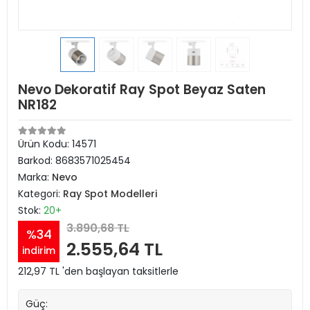
Nevo Dekoratif Ray Spot Beyaz Saten
NR182
Ürün Kodu:
14571
Barkod:
8683571025454
Marka:
Nevo
Kategori:
Ray Spot Modelleri
Stok:
20+
3.890,68 TL
%34
2.555,64 TL
indirim
212,97 TL 'den başlayan taksitlerle
Güç: