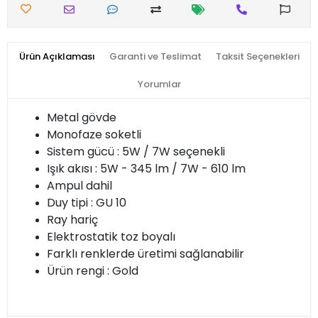
Ürün Açıklaması
Garanti ve Teslimat
Taksit Seçenekleri
Yorumlar
Metal gövde
Monofaze soketli
Sistem gücü : 5W / 7W seçenekli
Işık akısı : 5W - 345 lm / 7W - 610 lm
Ampul dahil
Duy tipi : GU 10
Ray hariç
Elektrostatik toz boyalı
Farklı renklerde üretimi sağlanabilir
Ürün rengi : Gold