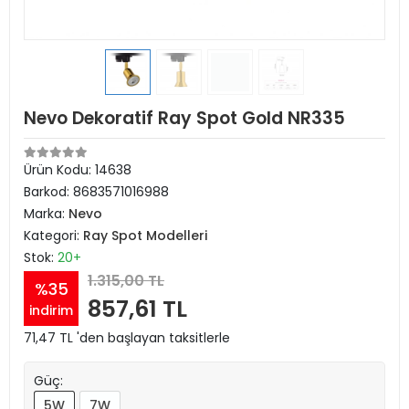
Nevo Dekoratif Ray Spot Gold NR335
Ürün Kodu:
14638
Barkod:
8683571016988
Marka:
Nevo
Kategori:
Ray Spot Modelleri
Stok:
20+
1.315,00 TL
%35
857,61 TL
indirim
71,47 TL 'den başlayan taksitlerle
Güç:
5W
7W