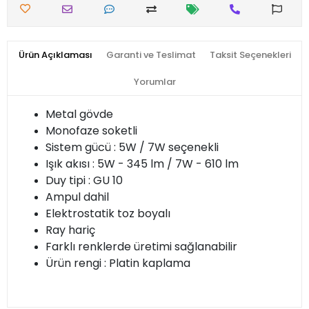
Ürün Açıklaması
Garanti ve Teslimat
Taksit Seçenekleri
Yorumlar
Metal gövde
Monofaze soketli
Sistem gücü : 5W / 7W seçenekli
Işık akısı : 5W - 345 lm / 7W - 610 lm
Duy tipi : GU 10
Ampul dahil
Elektrostatik toz boyalı
Ray hariç
Farklı renklerde üretimi sağlanabilir
Ürün rengi : Platin kaplama