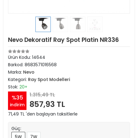
Nevo Dekoratif Ray Spot Platin NR336
Ürün Kodu:
14644
Barkod:
8683571016568
Marka:
Nevo
Kategori:
Ray Spot Modelleri
Stok:
20+
1.315,49 TL
%35
857,93 TL
indirim
71,49 TL 'den başlayan taksitlerle
Güç:
5W
7W