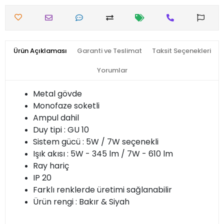
Ürün Açıklaması
Garanti ve Teslimat
Taksit Seçenekleri
Yorumlar
Metal gövde
Monofaze soketli
Ampul dahil
Duy tipi : GU 10
Sistem gücü : 5W / 7W seçenekli
Işık akısı : 5W - 345 lm / 7W - 610 lm
Ray hariç
IP 20
Farklı renklerde üretimi sağlanabilir
Ürün rengi : Bakır & Siyah