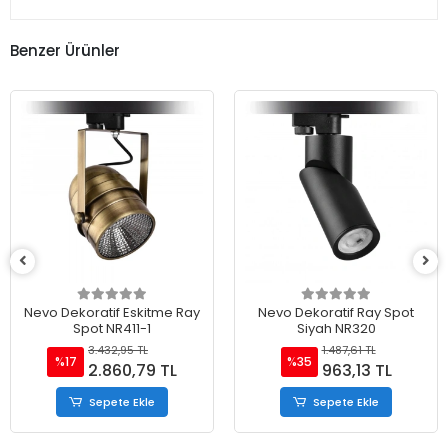
Benzer Ürünler
Nevo Dekoratif Eskitme Ray
Nevo Dekoratif Ray Spot
Spot NR411-1
Siyah NR320
3.432,95 TL
1.487,61 TL
%17
%35
2.860,79 TL
963,13 TL
Sepete Ekle
Sepete Ekle