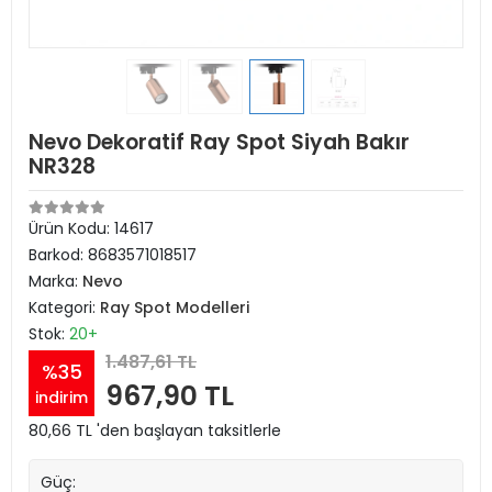
Nevo Dekoratif Ray Spot Siyah Bakır
NR328
Ürün Kodu:
14617
Barkod:
8683571018517
Marka:
Nevo
Kategori:
Ray Spot Modelleri
Stok:
20+
1.487,61 TL
%35
967,90 TL
indirim
80,66 TL 'den başlayan taksitlerle
Güç: