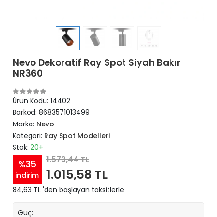
Nevo Dekoratif Ray Spot Siyah Bakır
NR360
Ürün Kodu:
14402
Barkod:
8683571013499
Marka:
Nevo
Kategori:
Ray Spot Modelleri
Stok:
20+
1.573,44 TL
%35
1.015,58 TL
indirim
84,63 TL 'den başlayan taksitlerle
Güç: