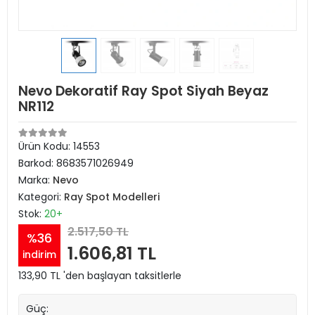
Nevo Dekoratif Ray Spot Siyah Beyaz
NR112
Ürün Kodu:
14553
Barkod:
8683571026949
Marka:
Nevo
Kategori:
Ray Spot Modelleri
Stok:
20+
2.517,50 TL
%36
1.606,81 TL
indirim
133,90 TL 'den başlayan taksitlerle
Güç: