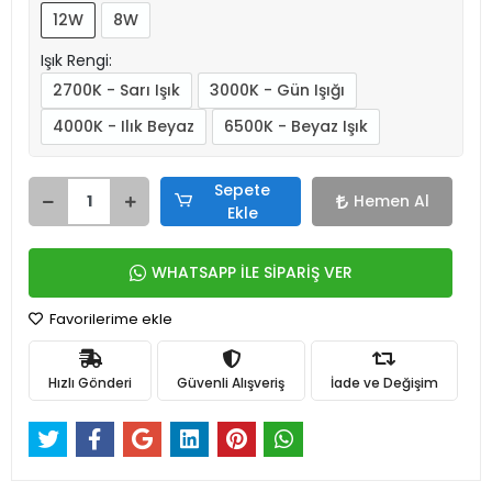
12W
8W
Işık Rengi:
2700K - Sarı Işık
3000K - Gün Işığı
4000K - Ilık Beyaz
6500K - Beyaz Işık
Sepete
Hemen Al
Ekle
WHATSAPP İLE SİPARİŞ VER
Favorilerime ekle
Hızlı Gönderi
Güvenli Alışveriş
İade ve Değişim