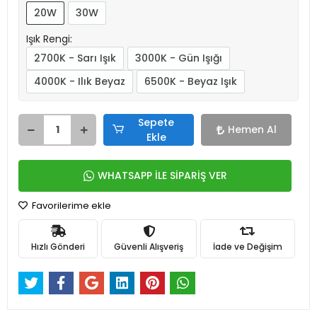
20W
30W
Işık Rengi:
2700K - Sarı Işık
3000K - Gün Işığı
4000K - Ilık Beyaz
6500K - Beyaz Işık
Sepete
Hemen Al
Ekle
WHATSAPP İLE SİPARİŞ VER
Favorilerime ekle
Hızlı Gönderi
Güvenli Alışveriş
İade ve Değişim