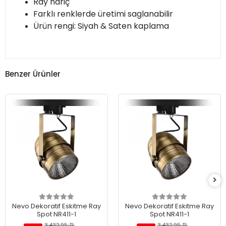
Ray hariç
Farklı renklerde üretimi saglanabilir
Ürün rengi: Siyah & Saten kaplama
Benzer Ürünler
Nevo Dekoratif Eskitme Ray
Nevo Dekoratif Eskitme Ray
Spot NR411-1
Spot NR411-1
3.432,95 TL
3.432,95 TL