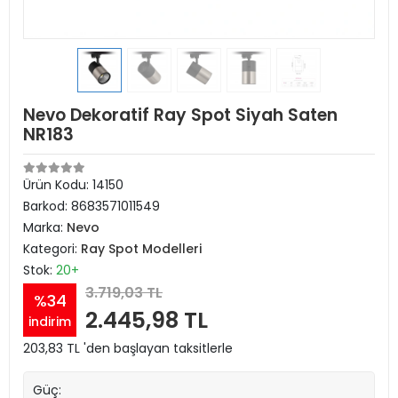
Nevo Dekoratif Ray Spot Siyah Saten
NR183
Ürün Kodu:
14150
Barkod:
8683571011549
Marka:
Nevo
Kategori:
Ray Spot Modelleri
Stok:
20+
3.719,03 TL
%34
2.445,98 TL
indirim
203,83 TL 'den başlayan taksitlerle
Güç: