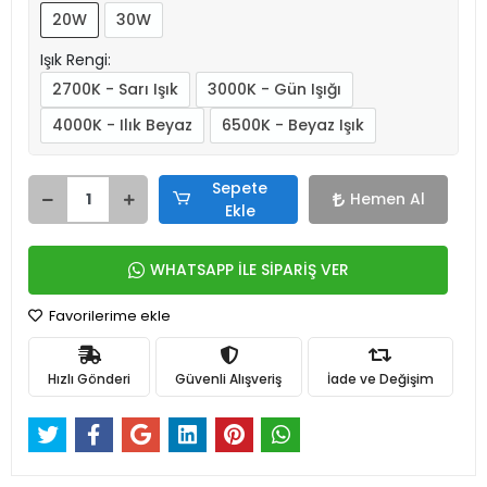
20W
30W
Işık Rengi:
2700K - Sarı Işık
3000K - Gün Işığı
4000K - Ilık Beyaz
6500K - Beyaz Işık
Sepete
Hemen Al
Ekle
WHATSAPP İLE SİPARİŞ VER
Favorilerime ekle
Hızlı Gönderi
Güvenli Alışveriş
İade ve Değişim