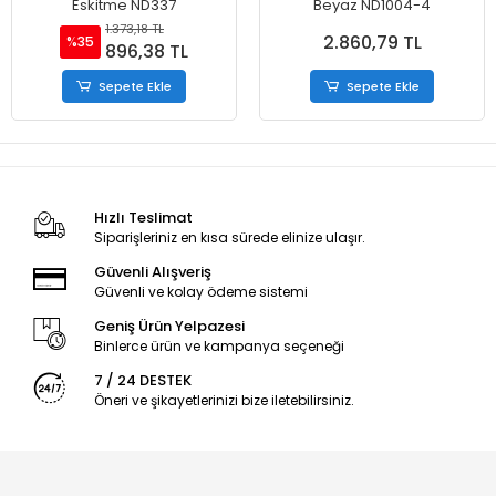
Eskitme ND337
Beyaz ND1004-4
1.373,18 TL
2.860,79 TL
%35
896,38 TL
Sepete Ekle
Sepete Ekle
Hızlı Teslimat
Siparişleriniz en kısa sürede elinize ulaşır.
Güvenli Alışveriş
Güvenli ve kolay ödeme sistemi
Geniş Ürün Yelpazesi
Binlerce ürün ve kampanya seçeneği
7 / 24 DESTEK
Öneri ve şikayetlerinizi bize iletebilirsiniz.