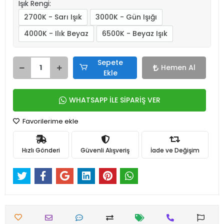
Işık Rengi:
2700K - Sarı Işık
3000K - Gün Işığı
4000K - Ilık Beyaz
6500K - Beyaz Işık
Sepete
Hemen Al
Ekle
WHATSAPP İLE SİPARİŞ VER
Favorilerime ekle
Hızlı Gönderi
Güvenli Alışveriş
İade ve Değişim