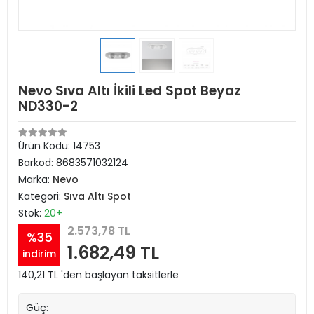
Nevo Sıva Altı İkili Led Spot Beyaz
ND330-2
Ürün Kodu:
14753
Barkod:
8683571032124
Marka:
Nevo
Kategori:
Sıva Altı Spot
Stok:
20+
2.573,78 TL
%35
1.682,49 TL
indirim
140,21 TL 'den başlayan taksitlerle
Güç: