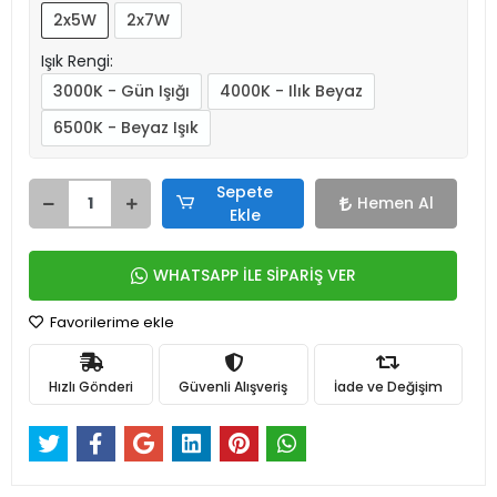
2x5W
2x7W
Işık Rengi:
3000K - Gün Işığı
4000K - Ilık Beyaz
6500K - Beyaz Işık
Sepete
Hemen Al
Ekle
WHATSAPP İLE SİPARİŞ VER
Favorilerime ekle
Hızlı Gönderi
Güvenli Alışveriş
İade ve Değişim