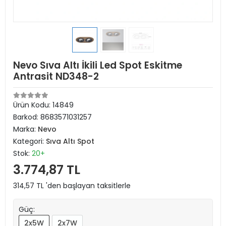
Nevo Sıva Altı İkili Led Spot Eskitme
Antrasit ND348-2
Ürün Kodu:
14849
Barkod:
8683571031257
Marka:
Nevo
Kategori:
Sıva Altı Spot
Stok:
20+
3.774,87 TL
314,57 TL 'den başlayan taksitlerle
Güç:
2x5W
2x7W