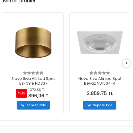
Benzer Ürünler
Nevo Sıva Altı Led Spot
Nevo Sıva Altı Led Spot
Eskitme ND337
Beyaz ND1004-4
1.372,68 TL
2.859,75 TL
%35
896,06 TL
Sepete Ekle
Sepete Ekle