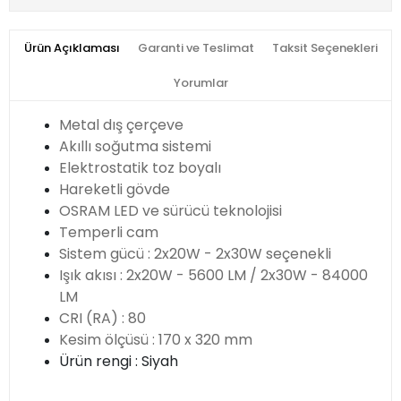
Ürün Açıklaması
Garanti ve Teslimat
Taksit Seçenekleri
Yorumlar
Metal dış çerçeve
Akıllı soğutma sistemi
Elektrostatik toz boyalı
Hareketli gövde
OSRAM LED ve sürücü teknolojisi
Temperli cam
Sistem gücü : 2x20W - 2x30W seçenekli
Işık akısı : 2x20W - 5600 LM / 2x30W - 84000
LM
CRI (RA) : 80
Kesim ölçüsü : 170 x 320 mm
Ürün rengi : Siyah