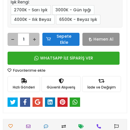
Işık Rengi:
2700K - Sarı Işık
3000K - Gün Işığı
4000K - Ilık Beyaz
6500K - Beyaz Işık
Sepete
Hemen Al
Ekle
WHATSAPP İLE SİPARİŞ VER
Favorilerime ekle
Hızlı Gönderi
Güvenli Alışveriş
İade ve Değişim