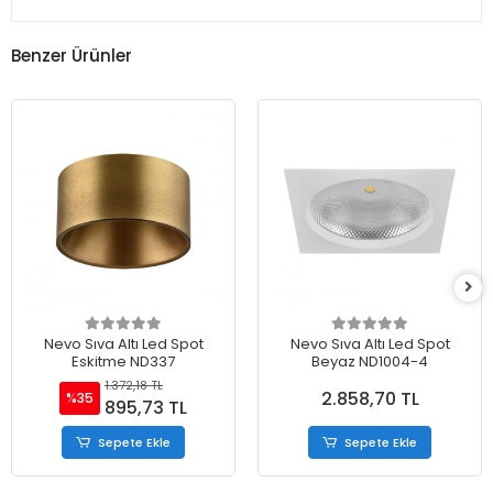
Benzer Ürünler
Nevo Sıva Altı Led Spot
Nevo Sıva Altı Led Spot
Eskitme ND337
Beyaz ND1004-4
1.372,18 TL
2.858,70 TL
%35
895,73 TL
Sepete Ekle
Sepete Ekle