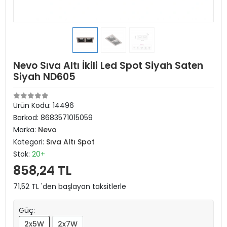
Nevo Sıva Altı İkili Led Spot Siyah Saten
Siyah ND605
Ürün Kodu:
14496
Barkod:
8683571015059
Marka:
Nevo
Kategori:
Sıva Altı Spot
Stok:
20+
858,24 TL
71,52 TL 'den başlayan taksitlerle
Güç:
2x5W
2x7W