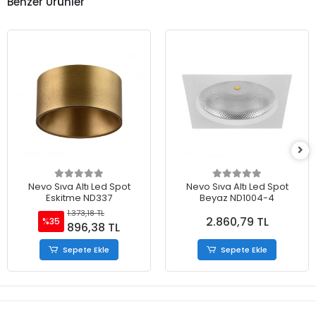
Benzer Ürünler
Nevo Sıva Altı Led Spot
Nevo Sıva Altı Led Spot
Eskitme ND337
Beyaz ND1004-4
1.373,18 TL
2.860,79 TL
%35
896,38 TL
Sepete Ekle
Sepete Ekle