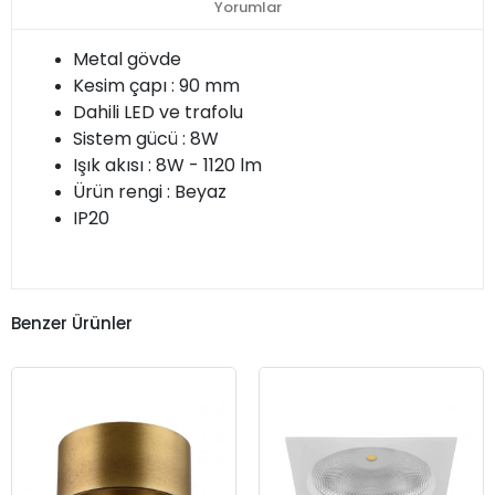
Yorumlar
Metal gövde
Kesim çapı : 90 mm
Dahili LED ve trafolu
Sistem gücü : 8W
Işık akısı : 8W - 1120 lm
Ürün rengi : Beyaz
IP20
Benzer Ürünler