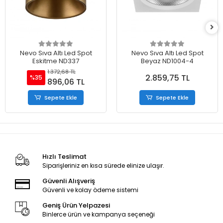
Nevo Sıva Altı Led Spot
Nevo Sıva Altı Led Spot
Eskitme ND337
Beyaz ND1004-4
1.372,68 TL
2.859,75 TL
%35
896,06 TL
Sepete Ekle
Sepete Ekle
Hızlı Teslimat
Siparişleriniz en kısa sürede elinize ulaşır.
Güvenli Alışveriş
Güvenli ve kolay ödeme sistemi
Geniş Ürün Yelpazesi
Binlerce ürün ve kampanya seçeneği